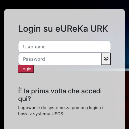
Vai al contenuto principale
Login su eUReKa URK
Username
Password
Login
È la prima volta che accedi
qui?
Logowanie do systemu za pomocą loginu i
hasła z systemu USOS